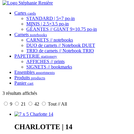
Cartes
cards
STANDARD | 5×7 po-in
MINIS | 2.5×3.5 po-in
GÉANTES // GIANT 9×10.75 po-in
Carnets
notebooks
CARNETS // notebooks
DUO de carnets // Notebook DUET
TRIO de carnets // Notebook TRIO
PAPETERIE
stationery
AFFICHES // prints
SIGNETS // bookmarks
Ensembles
assortments
Produits
products
Panier
cart
3 résultats affichés
9
21
42
Tout // All
CHARLOTTE | 14