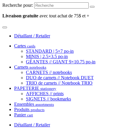
Recherche pour:
Livraison gratuite
avec tout achat de 75$ et +
Détaillant / Retailer
Cartes
cards
STANDARD | 5×7 po-in
MINIS | 2.5×3.5 po-in
GÉANTES // GIANT 9×10.75 po-in
Carnets
notebooks
CARNETS // notebooks
DUO de carnets // Notebook DUET
TRIO de carnets // Notebook TRIO
PAPETERIE
stationery
AFFICHES // prints
SIGNETS // bookmarks
Ensembles
assortments
Produits
products
Panier
cart
Détaillant / Retailer