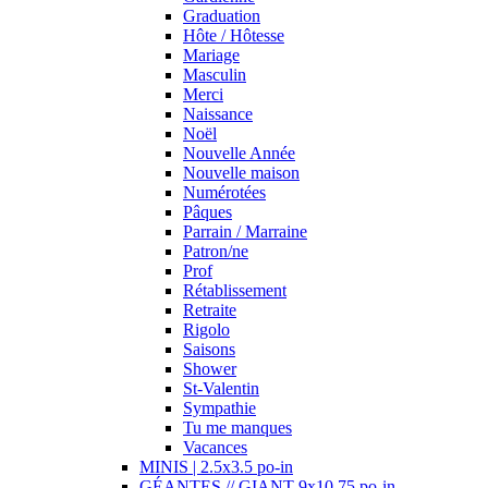
Graduation
Hôte / Hôtesse
Mariage
Masculin
Merci
Naissance
Noël
Nouvelle Année
Nouvelle maison
Numérotées
Pâques
Parrain / Marraine
Patron/ne
Prof
Rétablissement
Retraite
Rigolo
Saisons
Shower
St-Valentin
Sympathie
Tu me manques
Vacances
MINIS | 2.5x3.5 po-in
GÉANTES // GIANT 9x10.75 po-in