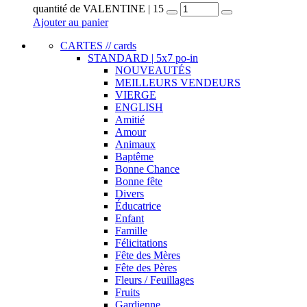
quantité de VALENTINE | 15
Ajouter au panier
CARTES // cards
STANDARD | 5x7 po-in
NOUVEAUTÉS
MEILLEURS VENDEURS
VIERGE
ENGLISH
Amitié
Amour
Animaux
Baptême
Bonne Chance
Bonne fête
Divers
Éducatrice
Enfant
Famille
Félicitations
Fête des Mères
Fête des Pères
Fleurs / Feuillages
Fruits
Gardienne