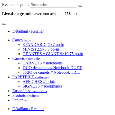
Recherche pour:
Livraison gratuite
avec tout achat de 75$ et +
Détaillant / Retailer
Cartes
cards
STANDARD | 5×7 po-in
MINIS | 2.5×3.5 po-in
GÉANTES // GIANT 9×10.75 po-in
Carnets
notebooks
CARNETS // notebooks
DUO de carnets // Notebook DUET
TRIO de carnets // Notebook TRIO
PAPETERIE
stationery
AFFICHES // prints
SIGNETS // bookmarks
Ensembles
assortments
Produits
products
Panier
cart
Détaillant / Retailer