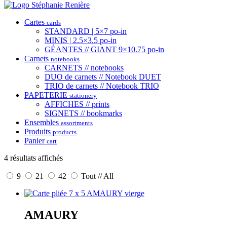
Cartes
cards
STANDARD | 5×7 po-in
MINIS | 2.5×3.5 po-in
GÉANTES // GIANT 9×10.75 po-in
Carnets
notebooks
CARNETS // notebooks
DUO de carnets // Notebook DUET
TRIO de carnets // Notebook TRIO
PAPETERIE
stationery
AFFICHES // prints
SIGNETS // bookmarks
Ensembles
assortments
Produits
products
Panier
cart
4 résultats affichés
9
21
42
Tout // All
AMAURY