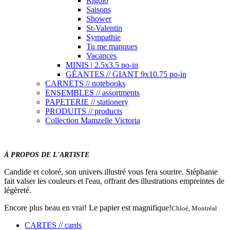
Rigolo
Saisons
Shower
St-Valentin
Sympathie
Tu me manques
Vacances
MINIS | 2.5x3.5 po-in
GÉANTES // GIANT 9x10.75 po-in
CARNETS // notebooks
ENSEMBLES // assortments
PAPETERIE // stationery
PRODUITS // products
Collection Mamzelle Victoria
À PROPOS DE L'ARTISTE
Candide et coloré, son univers illustré vous fera sourire. Stéphanie
fait valser les couleurs et l'eau, offrant des illustrations empreintes de
légèreté.
Encore plus beau en vrai! Le papier est magnifique!
Chloé, Montréal
CARTES // cards