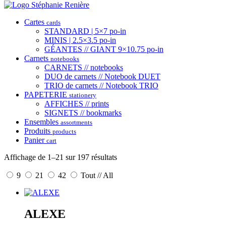
Cartes
cards
STANDARD | 5×7 po-in
MINIS | 2.5×3.5 po-in
GÉANTES // GIANT 9×10.75 po-in
Carnets
notebooks
CARNETS // notebooks
DUO de carnets // Notebook DUET
TRIO de carnets // Notebook TRIO
PAPETERIE
stationery
AFFICHES // prints
SIGNETS // bookmarks
Ensembles
assortments
Produits
products
Panier
cart
Affichage de 1–21 sur 197 résultats
9
21
42
Tout // All
ALEXE