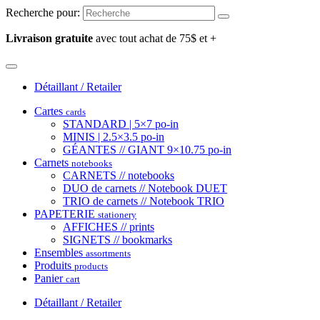
Recherche pour:
Livraison gratuite
avec tout achat de 75$ et +
Détaillant / Retailer
Cartes
cards
STANDARD | 5×7 po-in
MINIS | 2.5×3.5 po-in
GÉANTES // GIANT 9×10.75 po-in
Carnets
notebooks
CARNETS // notebooks
DUO de carnets // Notebook DUET
TRIO de carnets // Notebook TRIO
PAPETERIE
stationery
AFFICHES // prints
SIGNETS // bookmarks
Ensembles
assortments
Produits
products
Panier
cart
Détaillant / Retailer