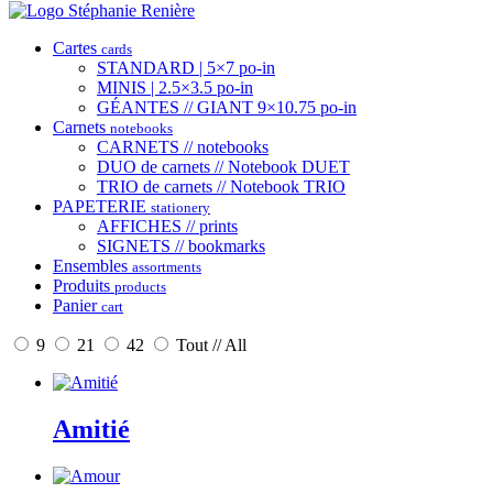
Cartes
cards
STANDARD | 5×7 po-in
MINIS | 2.5×3.5 po-in
GÉANTES // GIANT 9×10.75 po-in
Carnets
notebooks
CARNETS // notebooks
DUO de carnets // Notebook DUET
TRIO de carnets // Notebook TRIO
PAPETERIE
stationery
AFFICHES // prints
SIGNETS // bookmarks
Ensembles
assortments
Produits
products
Panier
cart
9
21
42
Tout // All
Amitié