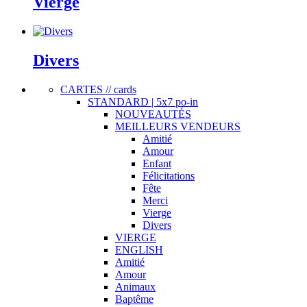
Vierge
Divers
CARTES // cards
STANDARD | 5x7 po-in
NOUVEAUTÉS
MEILLEURS VENDEURS
Amitié
Amour
Enfant
Félicitations
Fête
Merci
Vierge
Divers
VIERGE
ENGLISH
Amitié
Amour
Animaux
Baptême