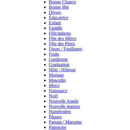
Bonne Chance
Bonne fête
Divers
Éducatrice
Enfant
Famille
Félicitations
Fête des Mères
Fête des Pères
Fleurs / Feuillages
Fruits
Gardienne
Graduation
Hôte / Hôtesse
Mariage
Masculin
Merci
Naissance
Noël
Nouvelle Année
Nouvelle maison
Numérotées
Pâques
Parrain / Marraine
Patron/ne