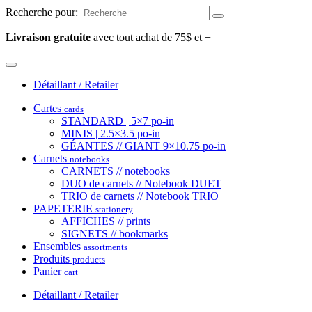
Recherche pour:
Livraison gratuite
avec tout achat de 75$ et +
Détaillant / Retailer
Cartes
cards
STANDARD | 5×7 po-in
MINIS | 2.5×3.5 po-in
GÉANTES // GIANT 9×10.75 po-in
Carnets
notebooks
CARNETS // notebooks
DUO de carnets // Notebook DUET
TRIO de carnets // Notebook TRIO
PAPETERIE
stationery
AFFICHES // prints
SIGNETS // bookmarks
Ensembles
assortments
Produits
products
Panier
cart
Détaillant / Retailer