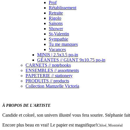
Prof
Rétablissement
Retraite
Rigolo
Saisons
Shower
St-Valentin
Sympathie
Tu me manques
Vacances
MINIS | 2.5x3.5 po-in
GÉANTES // GIANT 9x10.75 po-in
CARNETS // notebooks
ENSEMBLES // assortments
PAPETERIE // stationery
PRODUITS // products
Collection Mamzelle Victoria
À PROPOS DE L'ARTISTE
Candide et coloré, son univers illustré vous fera sourire. Stéphanie fait 
Encore plus beau en vrai! Le papier est magnifique!
Chloé, Montréal