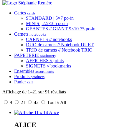
Cartes
cards
STANDARD | 5×7 po-in
MINIS | 2.5×3.5 po-in
GÉANTES // GIANT 9×10.75 po-in
Carnets
notebooks
CARNETS // notebooks
DUO de carnets // Notebook DUET
TRIO de carnets // Notebook TRIO
PAPETERIE
stationery
AFFICHES // prints
SIGNETS // bookmarks
Ensembles
assortments
Produits
products
Panier
cart
Affichage de 1–21 sur 91 résultats
9
21
42
Tout // All
ALICE