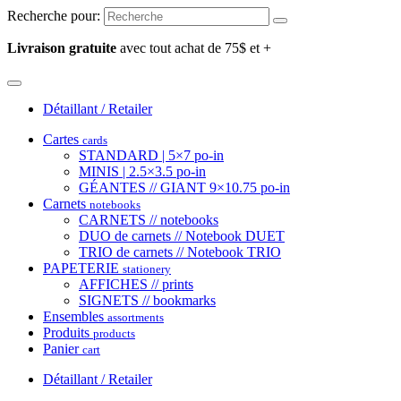
Recherche pour:
Livraison gratuite
avec tout achat de 75$ et +
Détaillant / Retailer
Cartes
cards
STANDARD | 5×7 po-in
MINIS | 2.5×3.5 po-in
GÉANTES // GIANT 9×10.75 po-in
Carnets
notebooks
CARNETS // notebooks
DUO de carnets // Notebook DUET
TRIO de carnets // Notebook TRIO
PAPETERIE
stationery
AFFICHES // prints
SIGNETS // bookmarks
Ensembles
assortments
Produits
products
Panier
cart
Détaillant / Retailer