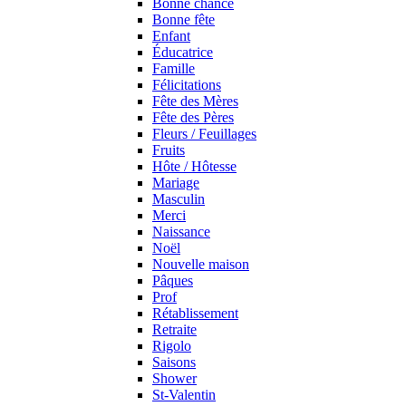
Bonne chance
Bonne fête
Enfant
Éducatrice
Famille
Félicitations
Fête des Mères
Fête des Pères
Fleurs / Feuillages
Fruits
Hôte / Hôtesse
Mariage
Masculin
Merci
Naissance
Noël
Nouvelle maison
Pâques
Prof
Rétablissement
Retraite
Rigolo
Saisons
Shower
St-Valentin