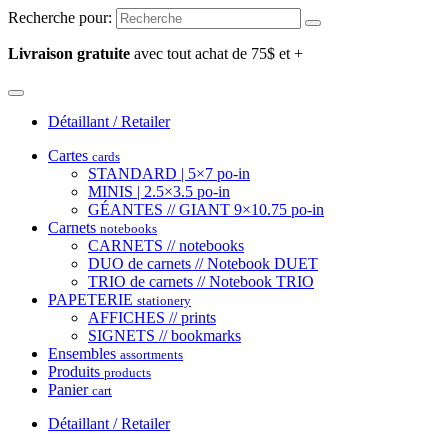
Recherche pour:
Livraison gratuite
avec tout achat de 75$ et +
Détaillant / Retailer
Cartes
cards
STANDARD | 5×7 po-in
MINIS | 2.5×3.5 po-in
GÉANTES // GIANT 9×10.75 po-in
Carnets
notebooks
CARNETS // notebooks
DUO de carnets // Notebook DUET
TRIO de carnets // Notebook TRIO
PAPETERIE
stationery
AFFICHES // prints
SIGNETS // bookmarks
Ensembles
assortments
Produits
products
Panier
cart
Détaillant / Retailer