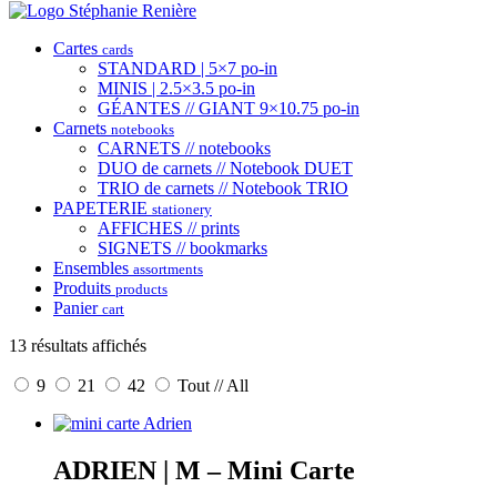
Cartes
cards
STANDARD | 5×7 po-in
MINIS | 2.5×3.5 po-in
GÉANTES // GIANT 9×10.75 po-in
Carnets
notebooks
CARNETS // notebooks
DUO de carnets // Notebook DUET
TRIO de carnets // Notebook TRIO
PAPETERIE
stationery
AFFICHES // prints
SIGNETS // bookmarks
Ensembles
assortments
Produits
products
Panier
cart
13 résultats affichés
9
21
42
Tout // All
ADRIEN | M – Mini Carte