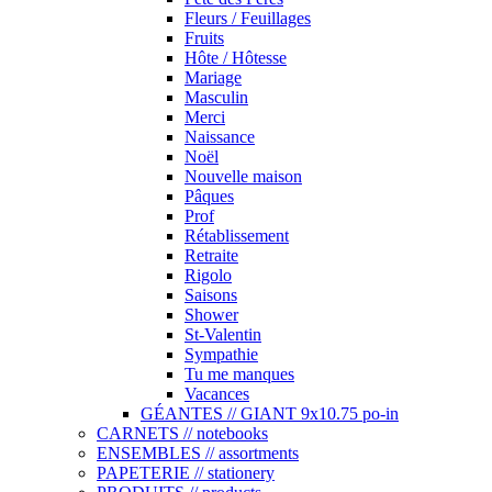
Fleurs / Feuillages
Fruits
Hôte / Hôtesse
Mariage
Masculin
Merci
Naissance
Noël
Nouvelle maison
Pâques
Prof
Rétablissement
Retraite
Rigolo
Saisons
Shower
St-Valentin
Sympathie
Tu me manques
Vacances
GÉANTES // GIANT 9x10.75 po-in
CARNETS // notebooks
ENSEMBLES // assortments
PAPETERIE // stationery