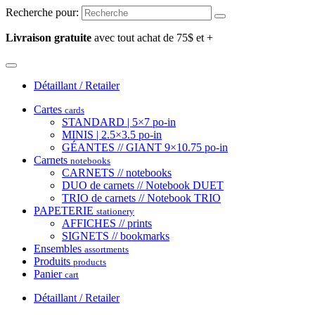
Recherche pour:
Livraison gratuite
avec tout achat de 75$ et +
Détaillant / Retailer
Cartes
cards
STANDARD | 5×7 po-in
MINIS | 2.5×3.5 po-in
GÉANTES // GIANT 9×10.75 po-in
Carnets
notebooks
CARNETS // notebooks
DUO de carnets // Notebook DUET
TRIO de carnets // Notebook TRIO
PAPETERIE
stationery
AFFICHES // prints
SIGNETS // bookmarks
Ensembles
assortments
Produits
products
Panier
cart
Détaillant / Retailer