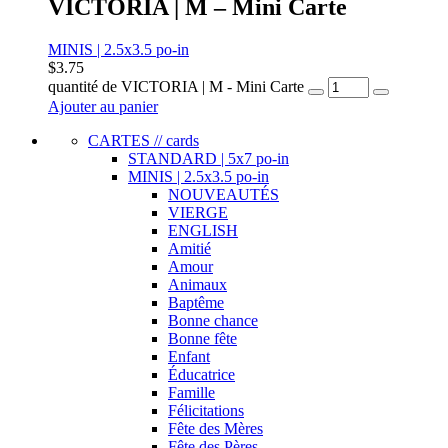
VICTORIA | M – Mini Carte
MINIS | 2.5x3.5 po-in
$
3.75
quantité de VICTORIA | M - Mini Carte
Ajouter au panier
CARTES // cards
STANDARD | 5x7 po-in
MINIS | 2.5x3.5 po-in
NOUVEAUTÉS
VIERGE
ENGLISH
Amitié
Amour
Animaux
Baptême
Bonne chance
Bonne fête
Enfant
Éducatrice
Famille
Félicitations
Fête des Mères
Fête des Pères