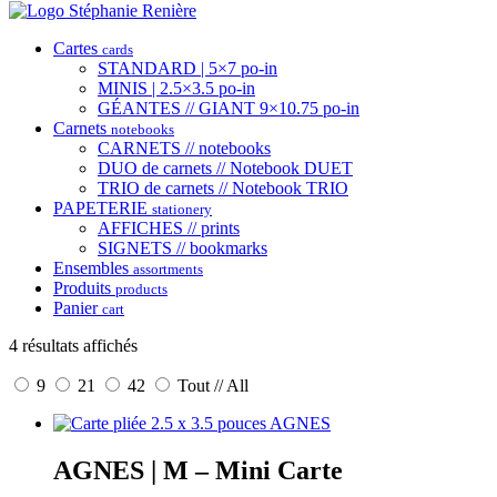
Cartes
cards
STANDARD | 5×7 po-in
MINIS | 2.5×3.5 po-in
GÉANTES // GIANT 9×10.75 po-in
Carnets
notebooks
CARNETS // notebooks
DUO de carnets // Notebook DUET
TRIO de carnets // Notebook TRIO
PAPETERIE
stationery
AFFICHES // prints
SIGNETS // bookmarks
Ensembles
assortments
Produits
products
Panier
cart
4 résultats affichés
9
21
42
Tout // All
AGNES | M – Mini Carte