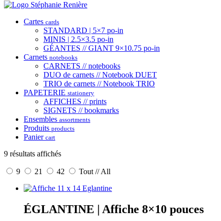
Cartes
cards
STANDARD | 5×7 po-in
MINIS | 2.5×3.5 po-in
GÉANTES // GIANT 9×10.75 po-in
Carnets
notebooks
CARNETS // notebooks
DUO de carnets // Notebook DUET
TRIO de carnets // Notebook TRIO
PAPETERIE
stationery
AFFICHES // prints
SIGNETS // bookmarks
Ensembles
assortments
Produits
products
Panier
cart
9 résultats affichés
9
21
42
Tout // All
ÉGLANTINE | Affiche 8×10 pouces