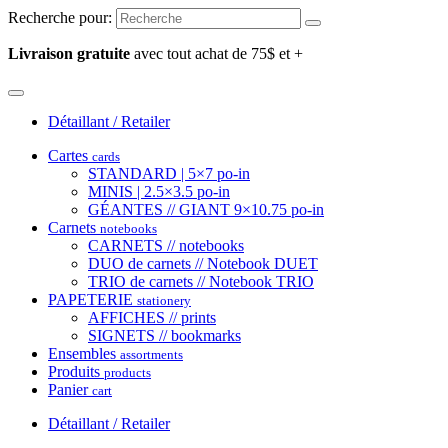
Recherche pour:
Livraison gratuite
avec tout achat de 75$ et +
Détaillant / Retailer
Cartes
cards
STANDARD | 5×7 po-in
MINIS | 2.5×3.5 po-in
GÉANTES // GIANT 9×10.75 po-in
Carnets
notebooks
CARNETS // notebooks
DUO de carnets // Notebook DUET
TRIO de carnets // Notebook TRIO
PAPETERIE
stationery
AFFICHES // prints
SIGNETS // bookmarks
Ensembles
assortments
Produits
products
Panier
cart
Détaillant / Retailer