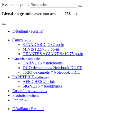
Recherche pour:
Livraison gratuite
avec tout achat de 75$ et +
Détaillant / Retailer
Cartes
cards
STANDARD | 5×7 po-in
MINIS | 2.5×3.5 po-in
GÉANTES // GIANT 9×10.75 po-in
Carnets
notebooks
CARNETS // notebooks
DUO de carnets // Notebook DUET
TRIO de carnets // Notebook TRIO
PAPETERIE
stationery
AFFICHES // prints
SIGNETS // bookmarks
Ensembles
assortments
Produits
products
Panier
cart
Détaillant / Retailer