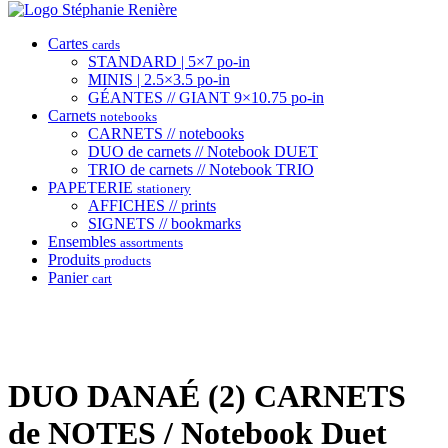
Cartes
cards
STANDARD | 5×7 po-in
MINIS | 2.5×3.5 po-in
GÉANTES // GIANT 9×10.75 po-in
Carnets
notebooks
CARNETS // notebooks
DUO de carnets // Notebook DUET
TRIO de carnets // Notebook TRIO
PAPETERIE
stationery
AFFICHES // prints
SIGNETS // bookmarks
Ensembles
assortments
Produits
products
Panier
cart
DUO DANAÉ (2) CARNETS
de NOTES / Notebook Duet