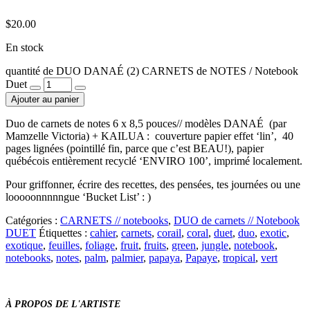
$
20.00
En stock
quantité de DUO DANAÉ (2) CARNETS de NOTES / Notebook
Duet
Ajouter au panier
Duo de carnets de notes 6 x 8,5 pouces// modèles DANAÉ (par
Mamzelle Victoria) + KAILUA : couverture papier effet ‘lin’, 40
pages lignées (pointillé fin, parce que c’est BEAU!), papier
québécois entièrement recyclé ‘ENVIRO 100’, imprimé localement.
Pour griffonner, écrire des recettes, des pensées, tes journées ou une
looooonnnnngue ‘Bucket List’ : )
Catégories :
CARNETS // notebooks
,
DUO de carnets // Notebook
DUET
Étiquettes :
cahier
,
carnets
,
corail
,
coral
,
duet
,
duo
,
exotic
,
exotique
,
feuilles
,
foliage
,
fruit
,
fruits
,
green
,
jungle
,
notebook
,
notebooks
,
notes
,
palm
,
palmier
,
papaya
,
Papaye
,
tropical
,
vert
À PROPOS DE L'ARTISTE