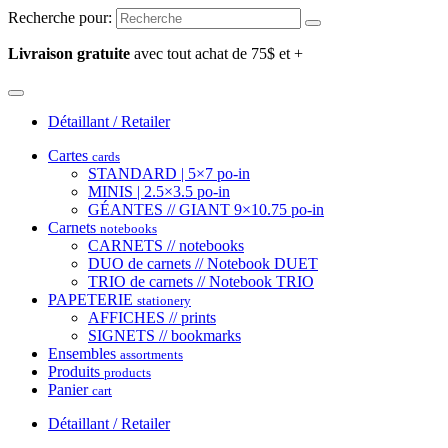
Recherche pour:
Livraison gratuite
avec tout achat de 75$ et +
Détaillant / Retailer
Cartes
cards
STANDARD | 5×7 po-in
MINIS | 2.5×3.5 po-in
GÉANTES // GIANT 9×10.75 po-in
Carnets
notebooks
CARNETS // notebooks
DUO de carnets // Notebook DUET
TRIO de carnets // Notebook TRIO
PAPETERIE
stationery
AFFICHES // prints
SIGNETS // bookmarks
Ensembles
assortments
Produits
products
Panier
cart
Détaillant / Retailer