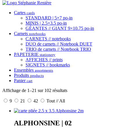
Cartes
cards
STANDARD | 5×7 po-in
MINIS | 2.5×3.5 po-in
GÉANTES // GIANT 9×10.75 po-in
Carnets
notebooks
CARNETS // notebooks
DUO de carnets // Notebook DUET
TRIO de carnets // Notebook TRIO
PAPETERIE
stationery
AFFICHES // prints
SIGNETS // bookmarks
Ensembles
assortments
Produits
products
Panier
cart
Affichage de 1–21 sur 102 résultats
9
21
42
Tout // All
ALPHONSINE | 02