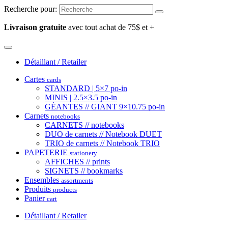
Recherche pour:
Livraison gratuite
avec tout achat de 75$ et +
Détaillant / Retailer
Cartes
cards
STANDARD | 5×7 po-in
MINIS | 2.5×3.5 po-in
GÉANTES // GIANT 9×10.75 po-in
Carnets
notebooks
CARNETS // notebooks
DUO de carnets // Notebook DUET
TRIO de carnets // Notebook TRIO
PAPETERIE
stationery
AFFICHES // prints
SIGNETS // bookmarks
Ensembles
assortments
Produits
products
Panier
cart
Détaillant / Retailer