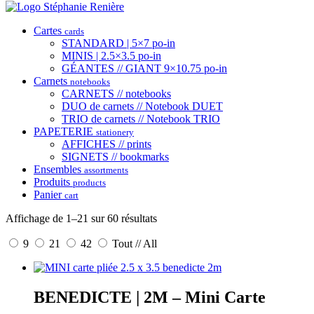
Cartes
cards
STANDARD | 5×7 po-in
MINIS | 2.5×3.5 po-in
GÉANTES // GIANT 9×10.75 po-in
Carnets
notebooks
CARNETS // notebooks
DUO de carnets // Notebook DUET
TRIO de carnets // Notebook TRIO
PAPETERIE
stationery
AFFICHES // prints
SIGNETS // bookmarks
Ensembles
assortments
Produits
products
Panier
cart
Affichage de 1–21 sur 60 résultats
9
21
42
Tout // All
BENEDICTE | 2M – Mini Carte