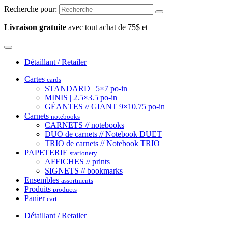
Recherche pour:
Livraison gratuite
avec tout achat de 75$ et +
Détaillant / Retailer
Cartes
cards
STANDARD | 5×7 po-in
MINIS | 2.5×3.5 po-in
GÉANTES // GIANT 9×10.75 po-in
Carnets
notebooks
CARNETS // notebooks
DUO de carnets // Notebook DUET
TRIO de carnets // Notebook TRIO
PAPETERIE
stationery
AFFICHES // prints
SIGNETS // bookmarks
Ensembles
assortments
Produits
products
Panier
cart
Détaillant / Retailer