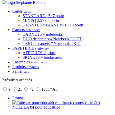
Cartes
cards
STANDARD | 5×7 po-in
MINIS | 2.5×3.5 po-in
GÉANTES // GIANT 9×10.75 po-in
Carnets
notebooks
CARNETS // notebooks
DUO de carnets // Notebook DUET
TRIO de carnets // Notebook TRIO
PAPETERIE
stationery
AFFICHES // prints
SIGNETS // bookmarks
Ensembles
assortments
Produits
products
Panier
cart
2 résultats affichés
9
21
42
Tout // All
Promo !