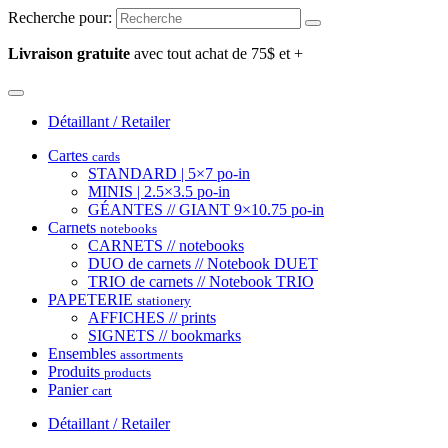
Recherche pour:
Livraison gratuite
avec tout achat de 75$ et +
Détaillant / Retailer
Cartes
cards
STANDARD | 5×7 po-in
MINIS | 2.5×3.5 po-in
GÉANTES // GIANT 9×10.75 po-in
Carnets
notebooks
CARNETS // notebooks
DUO de carnets // Notebook DUET
TRIO de carnets // Notebook TRIO
PAPETERIE
stationery
AFFICHES // prints
SIGNETS // bookmarks
Ensembles
assortments
Produits
products
Panier
cart
Détaillant / Retailer