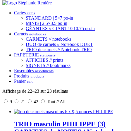
Cartes
cards
STANDARD | 5×7 po-in
MINIS | 2.5×3.5 po-in
GÉANTES // GIANT 9×10.75 po-in
Carnets
notebooks
CARNETS // notebooks
DUO de carnets // Notebook DUET
TRIO de carnets // Notebook TRIO
PAPETERIE
stationery
AFFICHES // prints
SIGNETS // bookmarks
Ensembles
assortments
Produits
products
Panier
cart
Affichage de 22–23 sur 23 résultats
9
21
42
Tout // All
TRIO masculin PHILIPPE (3)