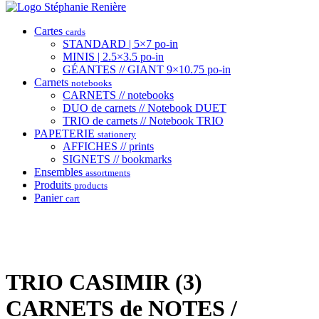
Cartes
cards
STANDARD | 5×7 po-in
MINIS | 2.5×3.5 po-in
GÉANTES // GIANT 9×10.75 po-in
Carnets
notebooks
CARNETS // notebooks
DUO de carnets // Notebook DUET
TRIO de carnets // Notebook TRIO
PAPETERIE
stationery
AFFICHES // prints
SIGNETS // bookmarks
Ensembles
assortments
Produits
products
Panier
cart
TRIO CASIMIR (3)
CARNETS de NOTES /