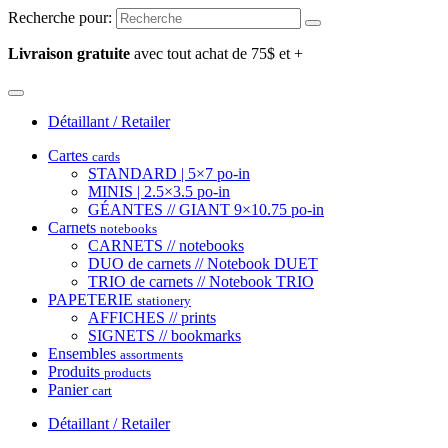
Recherche pour:
Livraison gratuite
avec tout achat de 75$ et +
Détaillant / Retailer
Cartes
cards
STANDARD | 5×7 po-in
MINIS | 2.5×3.5 po-in
GÉANTES // GIANT 9×10.75 po-in
Carnets
notebooks
CARNETS // notebooks
DUO de carnets // Notebook DUET
TRIO de carnets // Notebook TRIO
PAPETERIE
stationery
AFFICHES // prints
SIGNETS // bookmarks
Ensembles
assortments
Produits
products
Panier
cart
Détaillant / Retailer