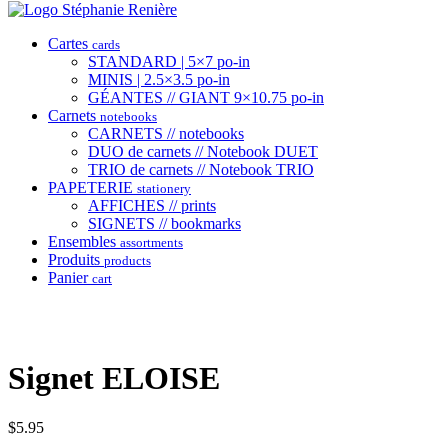
Cartes
cards
STANDARD | 5×7 po-in
MINIS | 2.5×3.5 po-in
GÉANTES // GIANT 9×10.75 po-in
Carnets
notebooks
CARNETS // notebooks
DUO de carnets // Notebook DUET
TRIO de carnets // Notebook TRIO
PAPETERIE
stationery
AFFICHES // prints
SIGNETS // bookmarks
Ensembles
assortments
Produits
products
Panier
cart
Signet ELOISE
$
5.95