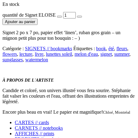
En stock
quantité de Signet ELOISE
Ajouter au panier
Signet 2 po x 7 po, papier effet ‘linen’, ruban gros grain – un
mignon petit plus pour ton bouquin : – )
Catégorie :
SIGNETS // bookmarks
Étiquettes :
book
,
été
,
fleurs
,
flowers
,
lecture
,
livre
,
lunettes soleil
,
melon d'eau
,
signet
,
summer
,
sunglasses
,
watermelon
À PROPOS DE L'ARTISTE
Candide et coloré, son univers illustré vous fera sourire. Stéphanie
fait valser les couleurs et l'eau, offrant des illustrations empreintes de
légèreté.
Encore plus beau en vrai! Le papier est magnifique!
Chloé, Montréal
CARTES // cards
CARNETS // notebooks
AFFICHES // prints