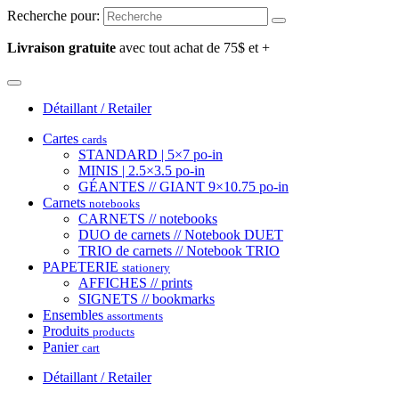
Recherche pour:
Livraison gratuite
avec tout achat de 75$ et +
Détaillant / Retailer
Cartes
cards
STANDARD | 5×7 po-in
MINIS | 2.5×3.5 po-in
GÉANTES // GIANT 9×10.75 po-in
Carnets
notebooks
CARNETS // notebooks
DUO de carnets // Notebook DUET
TRIO de carnets // Notebook TRIO
PAPETERIE
stationery
AFFICHES // prints
SIGNETS // bookmarks
Ensembles
assortments
Produits
products
Panier
cart
Détaillant / Retailer