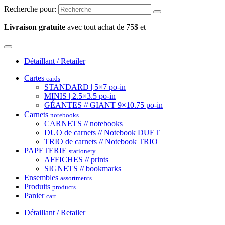
Recherche pour:
Livraison gratuite
avec tout achat de 75$ et +
Détaillant / Retailer
Cartes
cards
STANDARD | 5×7 po-in
MINIS | 2.5×3.5 po-in
GÉANTES // GIANT 9×10.75 po-in
Carnets
notebooks
CARNETS // notebooks
DUO de carnets // Notebook DUET
TRIO de carnets // Notebook TRIO
PAPETERIE
stationery
AFFICHES // prints
SIGNETS // bookmarks
Ensembles
assortments
Produits
products
Panier
cart
Détaillant / Retailer