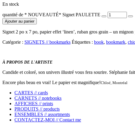
En stock
quantité de * NOUVEAUTÉ* Signet PAULETTE
Ajouter au panier
Signet 2 po x 7 po, papier effet ‘linen’, ruban gros grain – un mignon 
Catégorie :
SIGNETS // bookmarks
Étiquettes :
book
,
bookmark
,
chi
À PROPOS DE L'ARTISTE
Candide et coloré, son univers illustré vous fera sourire. Stéphanie fait 
Encore plus beau en vrai! Le papier est magnifique!
Chloé, Montréal
CARTES // cards
CARNETS // notebooks
AFFICHES // prints
PRODUITS // products
ENSEMBLES // assortments
CONTACTEZ-MOI // Contact me