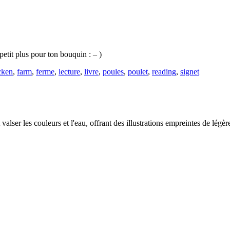
petit plus pour ton bouquin : – )
cken
,
farm
,
ferme
,
lecture
,
livre
,
poules
,
poulet
,
reading
,
signet
valser les couleurs et l'eau, offrant des illustrations empreintes de légèr