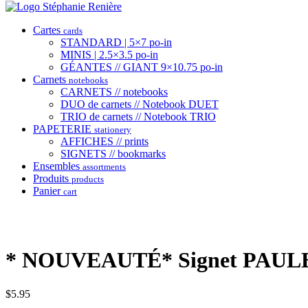
Cartes
cards
STANDARD | 5×7 po-in
MINIS | 2.5×3.5 po-in
GÉANTES // GIANT 9×10.75 po-in
Carnets
notebooks
CARNETS // notebooks
DUO de carnets // Notebook DUET
TRIO de carnets // Notebook TRIO
PAPETERIE
stationery
AFFICHES // prints
SIGNETS // bookmarks
Ensembles
assortments
Produits
products
Panier
cart
* NOUVEAUTÉ* Signet PAU
$
5.95