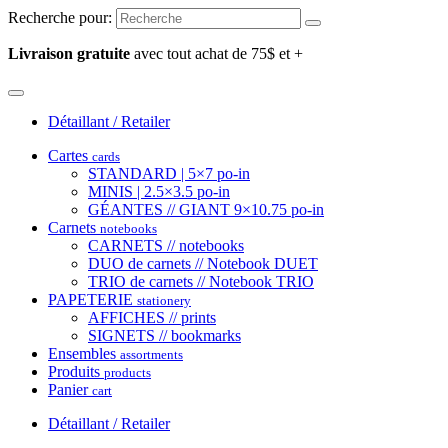
Recherche pour:
Livraison gratuite
avec tout achat de 75$ et +
Détaillant / Retailer
Cartes
cards
STANDARD | 5×7 po-in
MINIS | 2.5×3.5 po-in
GÉANTES // GIANT 9×10.75 po-in
Carnets
notebooks
CARNETS // notebooks
DUO de carnets // Notebook DUET
TRIO de carnets // Notebook TRIO
PAPETERIE
stationery
AFFICHES // prints
SIGNETS // bookmarks
Ensembles
assortments
Produits
products
Panier
cart
Détaillant / Retailer