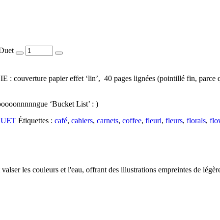
Duet
 couverture papier effet ‘lin’, 40 pages lignées (pointillé fin, par
 looooonnnnngue ‘Bucket List’ : )
 DUET
Étiquettes :
café
,
cahiers
,
carnets
,
coffee
,
fleuri
,
fleurs
,
florals
,
flo
valser les couleurs et l'eau, offrant des illustrations empreintes de légèr