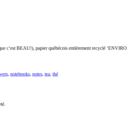
ce que c’est BEAU!), papier québécois entièrement recyclé ‘ENVIRO
wers
,
notebooks
,
notes
,
tea
,
thé
eté.