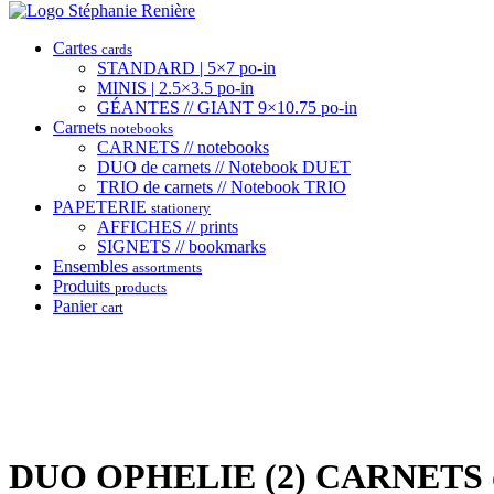
Cartes
cards
STANDARD | 5×7 po-in
MINIS | 2.5×3.5 po-in
GÉANTES // GIANT 9×10.75 po-in
Carnets
notebooks
CARNETS // notebooks
DUO de carnets // Notebook DUET
TRIO de carnets // Notebook TRIO
PAPETERIE
stationery
AFFICHES // prints
SIGNETS // bookmarks
Ensembles
assortments
Produits
products
Panier
cart
DUO OPHELIE (2) CARNETS d