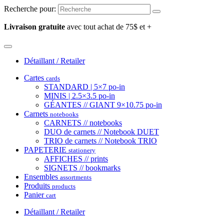
Recherche pour:
Livraison gratuite
avec tout achat de 75$ et +
Détaillant / Retailer
Cartes
cards
STANDARD | 5×7 po-in
MINIS | 2.5×3.5 po-in
GÉANTES // GIANT 9×10.75 po-in
Carnets
notebooks
CARNETS // notebooks
DUO de carnets // Notebook DUET
TRIO de carnets // Notebook TRIO
PAPETERIE
stationery
AFFICHES // prints
SIGNETS // bookmarks
Ensembles
assortments
Produits
products
Panier
cart
Détaillant / Retailer