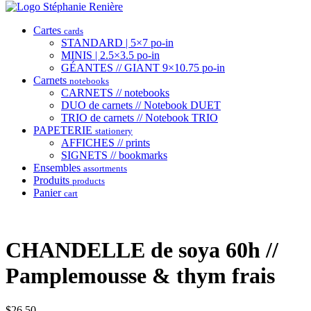
Cartes
cards
STANDARD | 5×7 po-in
MINIS | 2.5×3.5 po-in
GÉANTES // GIANT 9×10.75 po-in
Carnets
notebooks
CARNETS // notebooks
DUO de carnets // Notebook DUET
TRIO de carnets // Notebook TRIO
PAPETERIE
stationery
AFFICHES // prints
SIGNETS // bookmarks
Ensembles
assortments
Produits
products
Panier
cart
CHANDELLE de soya 60h //
Pamplemousse & thym frais
$
26.50