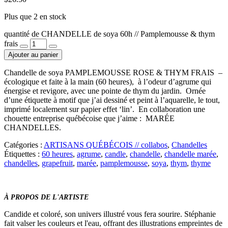
Plus que 2 en stock
quantité de CHANDELLE de soya 60h // Pamplemousse & thym
frais
Ajouter au panier
Chandelle de soya PAMPLEMOUSSE ROSE & THYM FRAIS –
écologique et faite à la main (60 heures), à l’odeur d’agrume qui
énergise et revigore, avec une pointe de thym du jardin. Ornée
d’une étiquette à motif que j’ai dessiné et peint à l’aquarelle, le tout,
imprimé localement sur papier effet ‘lin’. En collaboration une
chouette entreprise québécoise que j’aime : MARÉE
CHANDELLES.
Catégories :
ARTISANS QUÉBÉCOIS // collabos
,
Chandelles
Étiquettes :
60 heures
,
agrume
,
candle
,
chandelle
,
chandelle marée
,
chandelles
,
grapefruit
,
marée
,
pamplemousse
,
soya
,
thym
,
thyme
À PROPOS DE L'ARTISTE
Candide et coloré, son univers illustré vous fera sourire. Stéphanie
fait valser les couleurs et l'eau, offrant des illustrations empreintes de